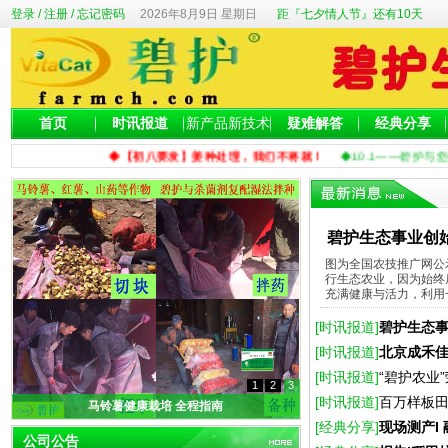
登录
/
注册
/
忘记密码
2026年8月9日 星期日
距『七夕情人节』还有10天
首页
时讯报道
新产品新技术
疑难解答
经典分享
◆【初八要发】姜种处理，我们不将就！
◆10.1——碧护与您
碧护生态事业创
图为全国农技推广网公
行生态农业，因为始终
充满健康与活力，利用一
[时讯报道]
碧护生态事
[时讯报道]
北京成禾佳
称号
[时讯报道]
“碧护农业
1
2
3
[时讯报道]
百万样板田
明”奖
马铃薯健康栽培 全程指南
[经典分享]
现场测产I
公司公告