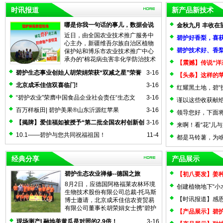
时讯报道
新产品新技术
哪是你我一句话的事儿，数据会说
金秋九月 丰收在
话！（碧护抗棉花枯黄萎病）
近日，由全国农业技术推广服务中
碧护好香梨，喜获
心主办，新疆维吾尔族自治区植物
碧护技术好、香
保护站和博乐市农业技术推广中心
承办的“棉花病虫害非化学防治技术
【震撼】传说“洋
培训班”...
阅读全文>>
碧护生态事业创始人胡荣娟荣获“双减之星”荣誉
3-16
吗？
【头条】这样的
称号
北京成禾佳信双喜临门!
3-16
红耀黑土地，碧“
“碧护农业”荣膺中国食品企业社会责任“生态文
3-16
谨以这些收获献给
明”奖
百万样板田| 碧护美果®山东沂源红苹果
3-16
草剂篇）
领导您好，下面
【揭牌】爱佳福如被授予“第二批全国农村创新创
3-16
（葡萄篇）
来啊！看“花”儿与
业实训基地”
10.1——碧护与您共同祝福祖国！
11-4
都是马铃薯，为
经典分享
产品展示
碧护生态农业禅修--德国之旅
【初八要发】姜
8月2日，应德国阿格福莱农林环境
创建植物地下“小
生物技术股份有限公司总裁-托马斯
研究简报
【时讯报道】感恩
博士邀请，北京成禾佳信农资贸易
有限公司董事长胡荣娟女士携“碧护
【产品展示】碧
优秀双...
阅读全文>>
现场测产I 融地美黄瓜是对照的2.9倍！
3-16