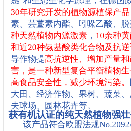
感”和生态生化学原理，在德国
30年研究开发的植物源植保产品
素、芸薹素内酯、吲哚乙酸、脱
种天然植物内源激素
，
10余种
和近20种氨基酸类化合物及抗
导作物提
高抗逆性、增加产量和
害，是一种新型复合平衡植物生
高食品安全性，减少环境污染。
大田、经济作物、果树、蔬菜、
夫球场、园林花卉等。
获有机认证的纯天然植物强壮
该产品符合欧盟法规No.2092/