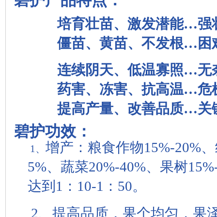
碧护产品特点：
培育壮苗、激发潜能…强
僵苗、黄苗、不发根…困
连续阴天、低温寡照…无
药害、冻害、抗高温…危
提高产量、改善品质…关
碧护功效：
增产：粮食作物15%-20%、
1、
5%、蔬菜20%-40%、果树15
达到1：10-1：50。
2、提高品质，果个均匀，果泽