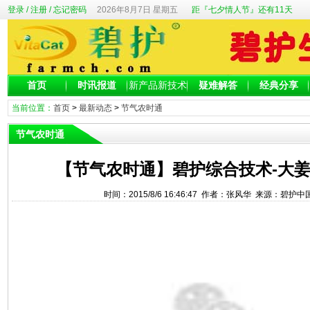
登录
/
注册
/
忘记密码
2026年8月7日 星期五
距『七夕情人节』还有11天
首页
时讯报道
新产品新技术
疑难解答
经典分享
当前位置：
首页
>
最新动态
>
节气农时通
节气农时通
【节气农时通】碧护综合技术-大
时间：2015/8/6 16:46:47 作者：张风华 来源：碧护