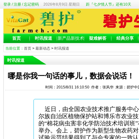
登录
/
注册
/
忘记密码
2026年8月9日 星期日
距『七夕情人节』还有10天
首页
时讯报道
新产品新技术
疑难解答
经典分享
当前位置：
首页
>
最新动态
>
时讯报道
时讯报道
哪是你我一句话的事儿，数据会说话！
时间：2015/8/31 16:10:50 作者：张风华 来源：碧护
近日，由全国农业技术推广服务中心
尔族自治区植物保护站和博乐市农业技
的“棉花病虫害非化学防治技术培训班
举办。会上，碧护作为新型生物农药对
试验示范结果得到了与会专家的一致认