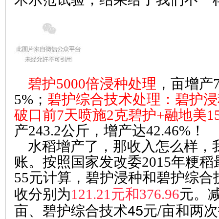
碧护5000倍浸种处理
，亩增产7
5%；
碧护综合技术处理：碧护浸
破口前7天喷施2克碧护+融地美15
产243.2公斤，增产达42.46%！
水稻增产了，那收入怎么样，
账。按照国家发改委2015年粳稻
55元计算，碧护浸种和碧护综合
收分别为
121.21元和376.96
元。
亩、碧护综合技术45元/亩和两次