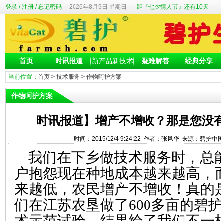
登录
/
注册
/
忘记密码
2026年8月9日 星期日
距『七夕情人节』还有10天
首页
时讯报道
新产品新技术
疑难解答
经典分享
当前位置：
首页
>
技术服务
>
作物呵护方案
作物呵护方案
时讯报道】增产不增收？那是您没
时间：2015/12/4 9:24:22 作者：张风华 来源：碧护
我们在下乡做技术服务时，总
户抱怨现在种地成本越来越高，
来越低，农民增产不增收！真的
们在江苏农垦做了600多亩的碧
术示范试验，结果给了我们不一