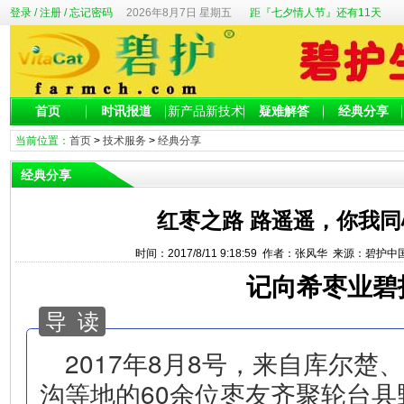
登录
/
注册
/
忘记密码
2026年8月7日 星期五
距『七夕情人节』还有11天
首页
时讯报道
新产品新技术
疑难解答
经典分享
当前位置：
首页
>
技术服务
>
经典分享
经典分享
红枣之路 路遥遥，你我同
时间：2017/8/11 9:18:59 作者：张风华 来源：碧护
记向希枣业碧
导 读
2017年8月8号，来自库尔楚
沟等地的60余位枣友齐聚轮台县