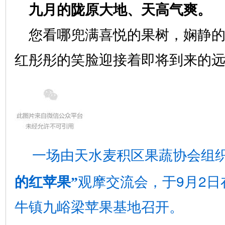
九月的陇原大地、天高气爽。
您看哪兜满喜悦的果树，娴静
红彤彤的笑脸迎接着即将到来的
一场由天水麦积区果蔬协会组
9
2
的红苹果”
观摩交流会，于
月
日
牛镇九峪梁苹果基地召开。