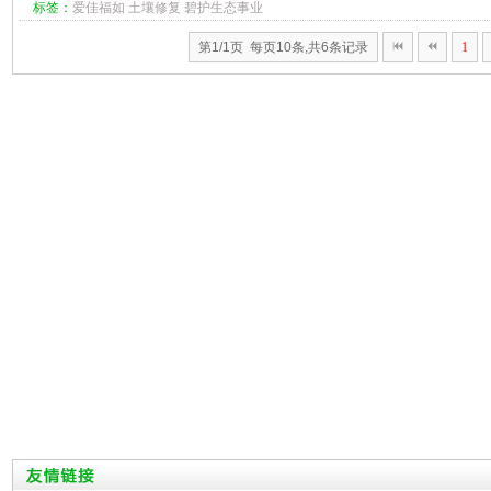
标签：
爱佳福如
土壤修复
碧护生态事业
第1/1页 每页10条,共6条记录
1