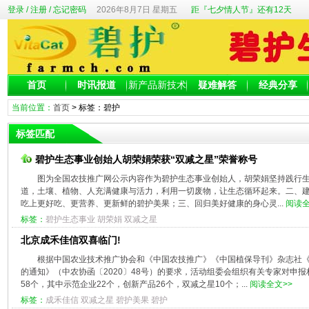
登录
/
注册
/
忘记密码
2026年8月7日 星期五
距『七夕情人节』还有12天
首页
时讯报道
新产品新技术
疑难解答
经典分享
当前位置：
首页
> 标签：碧护
标签匹配
碧护生态事业创始人胡荣娟荣获“双减之星”荣誉称号
图为全国农技推广网公示内容作为碧护生态事业创始人，胡荣娟坚持践行
道，土壤、植物、人充满健康与活力，利用一切废物，让生态循环起来。二、建
吃上更好吃、更营养、更新鲜的碧护美果；三、回归美好健康的身心灵...
阅读全
标签：
碧护生态事业
胡荣娟
双减之星
北京成禾佳信双喜临门!
根据中国农业技术推广协会和《中国农技推广》《中国植保导刊》杂志社
的通知》（中农协函〔2020〕48号）的要求，活动组委会组织有关专家对申
58个，其中示范企业22个，创新产品26个，双减之星10个；...
阅读全文>>
标签：
成禾佳信
双减之星
碧护美果
碧护