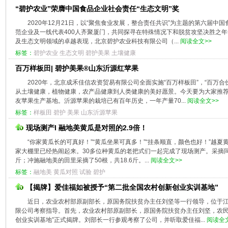
“碧护农业”荣膺中国食品企业社会责任“生态文明”奖
2020年12月21日，以“聚焦食业发展，整合责任共识”为主题的第六届
范企业及一线代表400人齐聚厦门，共同探寻在特殊情况下和脱贫攻坚决胜之
及生态文明领域的卓越表现，北京碧护农业科技有限公司（...
阅读全文>>
标签：
碧护农业
生态文明
碧护美果
土壤健康
百万样板田| 碧护美果®山东沂源红苹果
2020年，北京成禾佳信农资贸易有限公司全面实施“百万样板田”，“百万
从土壤健康，植物健康，农产品健康到人类健康的美好愿景。今天要为大家推
友苹果生产基地。沂源苹果的栽培已有百年历史，一年产量70...
阅读全文>>
标签：
样板田
碧护
美果
山东沂源苹果
现场测产I 融地美黄瓜是对照的2.9倍！
“你家黄瓜长的可真好！”“黄瓜坐果可真多！”“挂条顺直，颜色也好！”越
家大棚里已经热闹起来。30多位种黄瓜的老把式们一起完成了现场测产。采摘同样
斤；冲施融地美的田里采摘了50根，共18.6斤。...
阅读全文>>
标签：
融地美
黄瓜对照
试验
碧护
【揭牌】爱佳福如被授予“第二批全国农村创新创业实训基地”
近日，农业农村部原副部长，原国务院扶贫办主任刘坚等一行领导，位于
限公司考察指导。首先，农业农村部原副部长，原国务院扶贫办主任刘坚，农民
创业实训基地”正式揭牌。刘部长一行参观考察了公司，并听取爱佳福...
阅读全文